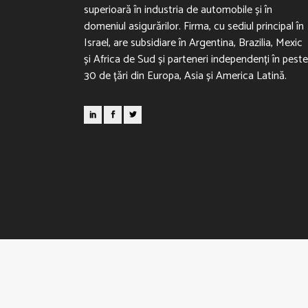
superioară în industria de automobile și în
domeniul asigurărilor. Firma, cu sediul principal în
Israel, are subsidiare în Argentina, Brazilia, Mexic
și Africa de Sud și parteneri independenți în peste
30 de țări din Europa, Asia și America Latină.
MEDIA
GALERIE
CARIERE
ÎNTREBĂRI 
© SC Pointer Systems SRL. Toate drepturile rez