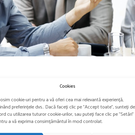
Cookies
losim cookie-uri pentru a vă oferi cea mai relevantă experiență,
TRIMITE
CV-UL
inând preferințele dvs.. Dacă faceți clic pe "Accept toate", sunteți de
rd cu utilizarea tuturor cookie-urilor, sau puteți face clic pe "Setări"
ră în Pointer Systems, primul pas este să completezi formularul de mai jo
ntru a vă exprima consimțământul în mod controlat.
 cazul în care nu există job-uri disponibile, vom păstra CV-ul timp de 12 lu