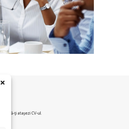
s și să-ți atașezi CV-ul.
ni.