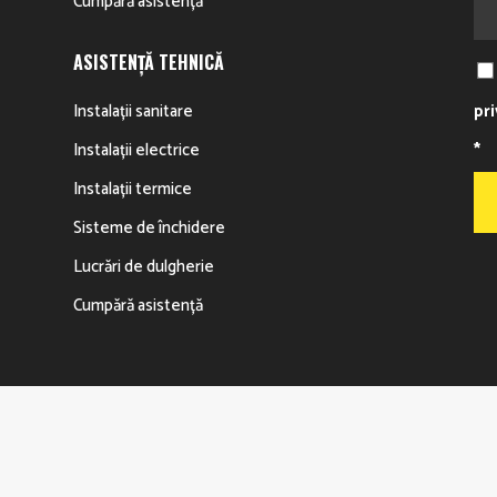
Cumpără asistență
ASISTENȚĂ TEHNICĂ
Instalații sanitare
pr
Instalații electrice
*
Instalații termice
Sisteme de închidere
Lucrări de dulgherie
Cumpără asistență
FRECVENTE
UTILE
ervate.
Event Media