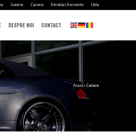
ia
Galerie
Cariere
Întrebări frecvente
Utile
E
DESPRE NOI
CONTACT
Acasă
>
Cariere