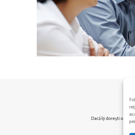
Fo
reț
aco
Dacă îți dorești o carie
pe
În