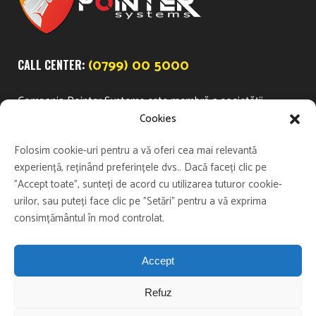
(0799) 00 5000
CALL CENTER:
Compania Pointer Systems este membră a societății
multinaționale Pointer Telocation LTD, listată pe piața
Cookies
financiară NASDAQ și lider în furnizarea de produse și
Folosim cookie-uri pentru a vă oferi cea mai relevantă
servicii de calitate superioară în industria de automobile
experiență, reținând preferințele dvs.. Dacă faceți clic pe
și în domeniul asigurărilor. Firma, cu sediul principal în
"Accept toate", sunteți de acord cu utilizarea tuturor cookie-
Israel, are subsidiare în Argentina, Brazilia, Mexic și Africa
urilor, sau puteți face clic pe "Setări" pentru a vă exprima
de Sud și parteneri independenți în peste 30 de țări din
consimțământul în mod controlat.
Europa, Asia și America Latină.
Accept
Refuz