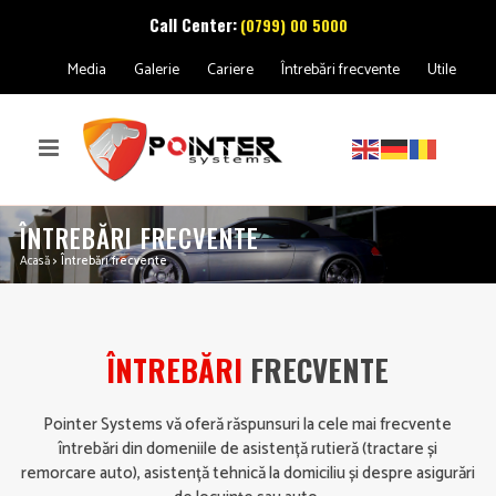
Call Center:
(0799) 00 5000
Media
Galerie
Cariere
Întrebări frecvente
Utile
ÎNTREBĂRI FRECVENTE
Acasă
>
Întrebări frecvente
ÎNTREBĂRI
FRECVENTE
Pointer Systems vă oferă răspunsuri la cele mai frecvente
întrebări din domeniile de asistență rutieră (tractare și
remorcare auto), asistență tehnică la domiciliu și despre asigurări