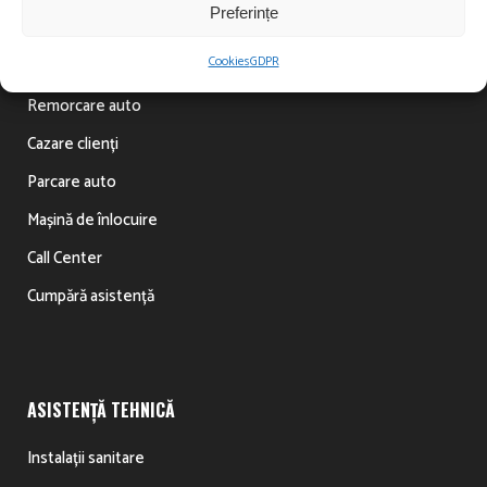
Preferințe
ASISTENȚĂ RUTIERĂ
Cookies
GDPR
Tractare auto
Remorcare auto
Cazare clienți
Parcare auto
Mașină de înlocuire
Call Center
Cumpără asistență
ASISTENȚĂ TEHNICĂ
Instalații sanitare