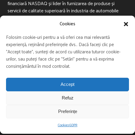
financiară NASDAQ și lider în furnizarea de produse și
servicii de calitate superioară în industria de automobile
și în domeniul asigurărilor. Firma, cu sediul principal în
Cookies
Israel, are subsidiare în Argentina, Brazilia, Mexic și Africa
de Sud și parteneri independenți în peste 30 de țări din
Folosim cookie-uri pentru a vă oferi cea mai relevantă
Europa, Asia și America Latină.
experiență, reținând preferințele dvs.. Dacă faceți clic pe
"Accept toate", sunteți de acord cu utilizarea tuturor cookie-
urilor, sau puteți face clic pe "Setări" pentru a vă exprima
consimțământul în mod controlat.
Accept
ASISTENȚĂ RUTIERĂ
Refuz
Tractare auto
Remorcare auto
Preferințe
Cazare clienți
Cookies
GDPR
Parcare auto